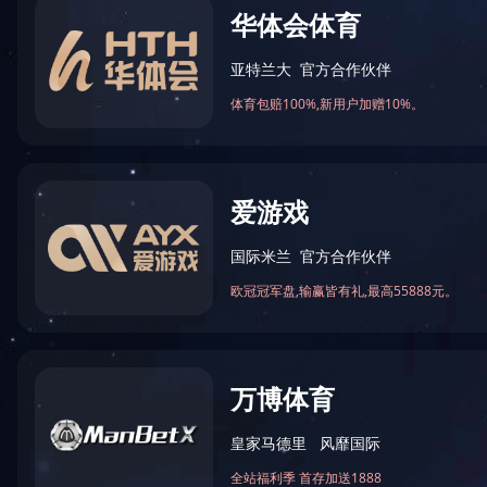
“职
“职
生涯
开云
开云
开云
开云
开云
开云
开云