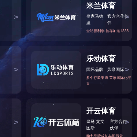
2025-03-26
2025-03-17
分享会成功举办
2025-03-11
2024-12-31
2024-12-31
2024-12-31
2024-12-17
2024-11-30
2024-09-05
2024-06-28