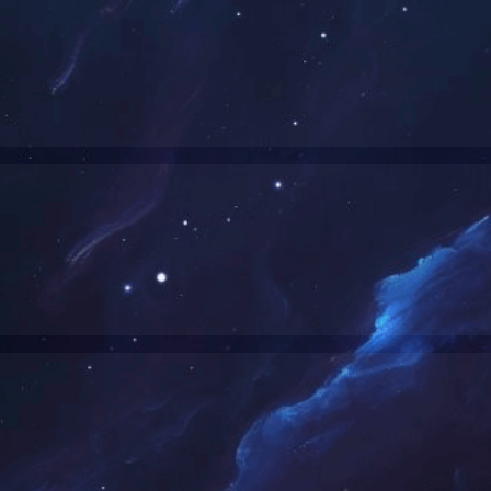
场启航 杏坛新声”高校求职直通车分享会回顾
场启航”——生涯指导与模拟面试工作坊成功举办
发展校友导师系列活动——唐崇麟老师复合型人才培养与“外语+”多元就业经验
（中国）举行2024年学生党支部书记述职交流会
（中国）举行2024-2025学年秋季学期团学研新述职会
（中国）举办2024-2025学年秋季学期带班辅导员述职交流会
（中国）“职场启航”——科大讯飞企业参访活动成功举办
（中国）首场双选招聘会顺利举办
（中国）隆重举行2024年开学典礼
（中国）隆重举行2024年毕业典礼