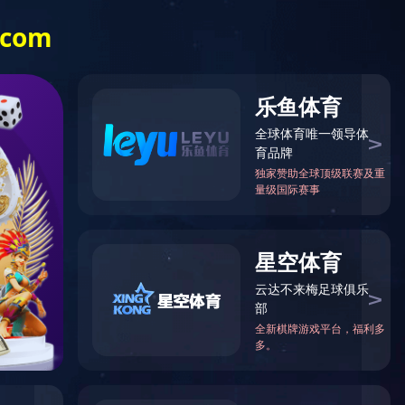
旧版
English
伍
学院管理
教学管理
科研管理
教
继续教育
图书分馆
教工之家
2025-10-28
2025-10-20
2025-05-26
2025-05-12
成功举办
2025-05-07
2025-04-01