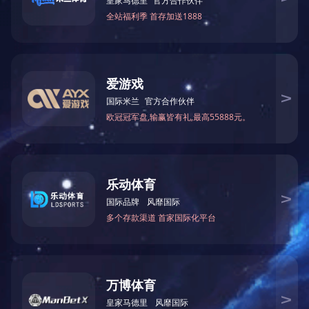
2025-05-09
开云（中国）2025年硕士招生拟录取名单公示
2025-04-02
2025年开云（中国）硕士研究生复试成绩
2025-03-31
2025年开云（中国）硕士研究生复试通知
2025-03-18
开云（中国）2025年博士招生拟录取名单公示
2025-03-13
关于2024-2025学年度第二学期人文学部博士研究生延长期资助申请的
通知
2025-03-03
开云（中国）2025年“申请-考核制”博士研究生复试通知