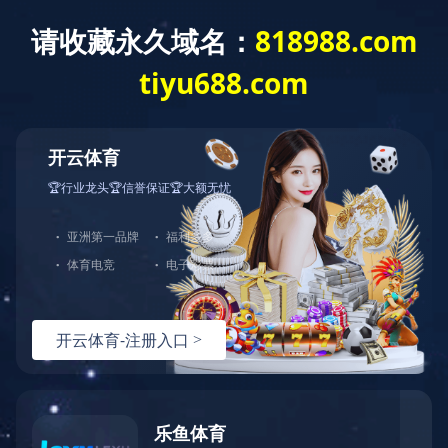
研究生
开云（中国）2026招生年度研究生报考指南
2025-10-22
开云电子登录2026年“申请-考核制”博士研究生招生说明
2025-10-16
关于2025-2026学年度第一学期人文学部博士研究生延长期资助申请的
通知
2025-10-09