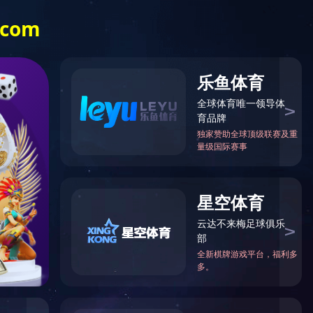
旧版
English
伍
学院管理
教学管理
科研管理
教
继续教育
图书分馆
教工之家
2024-10-25
2024-10-08
2024-09-28
2024-09-24
2024-09-20
2024-09-20