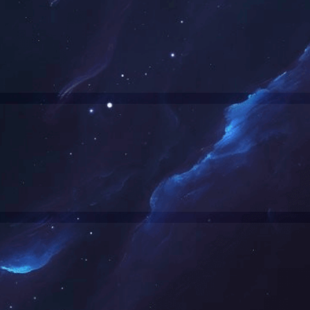
牙语专业举办与巴西科帕卡巴纳要塞乐团中秋联谊活动
专业师生参访中国驻泰国大使馆
24年北京大学-日本立命馆孔子学院学生夏令营在开云电子登录成功举办
会友 再续前缘——记印度诗人萨卡尔教授到访北京大学印度研究中心
大学中亚研究中心赴中亚国家调研团顺利完成调研行程
北部高校师生代表团访问北京大学
文化界代表团访问北京大学
驻华大使高望访问北京大学并发表演讲
大学中亚研究讲座系列：法国东方学家伯希和在中亚的考察
系成功举办与德国基民盟议员代表团座谈会