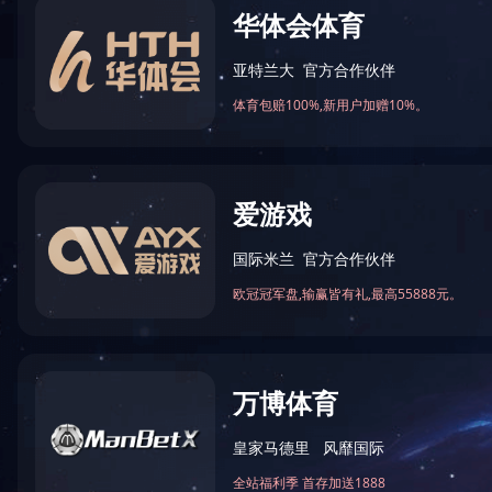
葡萄
泰语
20
以诗
北京
泰国
日本
巴西
北京
德语